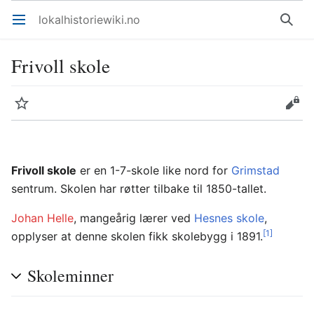
lokalhistoriewiki.no
Åpne hovedmenyen
Søk
Frivoll skole
Overvåk
Rediger
Frivoll skole
er en 1-7-skole like nord for
Grimstad
sentrum. Skolen har røtter tilbake til 1850-tallet.
Johan Helle
, mangeårig lærer ved
Hesnes skole
,
[1]
opplyser at denne skolen fikk skolebygg i 1891.
Skoleminner