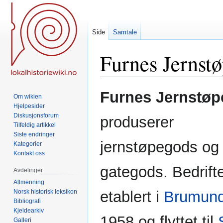
Side
Samtale
Furnes Jernstø
Hopp
Hopp
Furnes Jernstøp
Om wikien
til
til
Hjelpesider
navigering
søk
Diskusjonsforum
produserer
Tilfeldig artikkel
Siste endringer
jernstøpegods og
Kategorier
Kontakt oss
gategods. Bedrift
Avdelinger
Allmenning
Norsk historisk leksikon
etablert i
Brumund
Bibliografi
Kjeldearkiv
1958 og flyttet til
Galleri