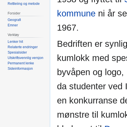
Rettleiing og metode
kommune
ni år se
Forsider
Geografi
1967.
Emner
Verktøy
Bedriften er synli
Lenker hit
Relaterte endringer
Spesialsider
kumlokk med spes
Utskriftsvennlig versjon
Permanent lenke
Sideinformasjon
byvåpen og logo, 
da studenter ved I
en konkurranse der
mønstre til kumlok