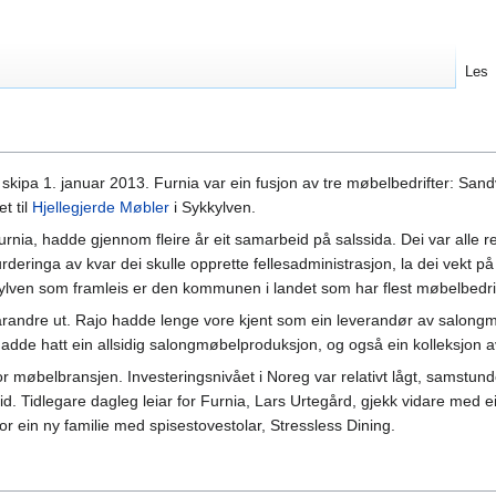
Les
, skipa 1. januar 2013. Furnia var ein fusjon av tre møbelbedrifter: Sandv
t til
Hjellegjerde Møbler
i Sykkylven.
nia, hadde gjennom fleire år eit samarbeid på salssida. Dei var alle rela
rderinga av kvar dei skulle opprette fellesadministrasjon, la dei vekt på 
ylven som framleis er den kommunen i landet som har flest møbelbedrif
varandre ut. Rajo hadde lenge vore kjent som ein leverandør av salongm
adde hatt ein allsidig salongmøbelproduksjon, og også ein kolleksjon 
 for møbelbransjen. Investeringsnivået i Noreg var relativt lågt, samstun
t tid. Tidlegare dagleg leiar for Furnia, Lars Urtegård, gjekk vidare med ei
or ein ny familie med spisestovestolar, Stressless Dining.