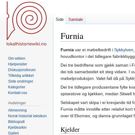
Side
Samtale
Furnia
Hopp
Hopp
Furnia
var ei møbelbedrift i
Sykkylven
til
til
hovudkontor i det tidlegare fabrikkbygge
Om wikien
navigering
søk
Hjelpesider
Dei tre bedriftene som gjekk saman i Fur
Diskusjonsforum
dei tok samarbeidet eit steg vidare. I vu
Tilfeldig artikkel
møbelproduksjon. Valet fall då på Sykk
Siste endringer
Dei tre tidlegare produsentane fylte k
Kategorier
Kontakt oss
spisestove og kjøkken, medan Sitwell h
Selskapet vart skipa i ei krevjande tid
Avdelinger
Furnia måtte innstille etter relativt kor
Allmenning
over til Ekornes, og danna grunnlaget f
Norsk historisk leksikon
Bibliografi
Kjelder
Kjeldearkiv
Galleri