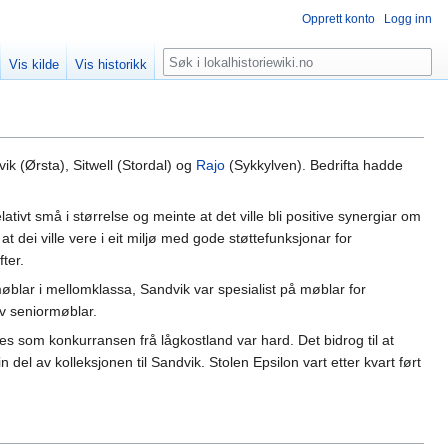
Opprett konto
Logg inn
Søk
Vis kilde
Vis historikk
ik (Ørsta), Sitwell (Stordal) og
Rajo
(Sykkylven). Bedrifta hadde
tivt små i størrelse og meinte at det ville bli positive synergiar om
at dei ville vere i eit miljø med gode støttefunksjonar for
ter.
øblar i mellomklassa, Sandvik var spesialist på møblar for
av seniormøblar.
des som konkurransen frå lågkostland var hard. Det bidrog til at
n del av kolleksjonen til Sandvik. Stolen Epsilon vart etter kvart ført