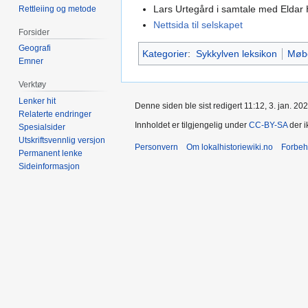
Lars Urtegård i samtale med Eldar 
Rettleiing og metode
Nettsida til selskapet
Forsider
Geografi
Kategorier
:
Sykkylven leksikon
Møbe
Emner
Verktøy
Lenker hit
Denne siden ble sist redigert 11:12, 3. jan. 202
Relaterte endringer
Innholdet er tilgjengelig under
CC-BY-SA
der i
Spesialsider
Utskriftsvennlig versjon
Personvern
Om lokalhistoriewiki.no
Forbeh
Permanent lenke
Sideinformasjon