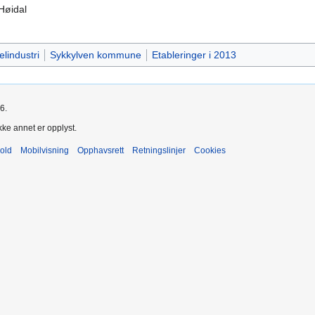
Høidal
lindustri
Sykkylven kommune
Etableringer i 2013
6.
kke annet er opplyst.
old
Mobilvisning
Opphavsrett
Retningslinjer
Cookies