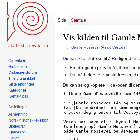
Side
Samtale
Vis kilden til Gamle
←
Gamle Mossevei (Ås og Vestby)
Hopp
Hopp
Du har ikke tillatelse til å Rediger den
Om wikien
til
til
Hjelpesider
Handlinga du prøvde å utføre kan 
navigering
søk
Diskusjonsforum
Du må bekrefte e-postadressen din 
Tilfeldig artikkel
Siste endringer
Du kan se og kopiere kildekoden til de
Kategorier
Kontakt oss
Avdelinger
Allmenning
Norsk historisk leksikon
Bibliografi
Kjeldearkiv
Galleri