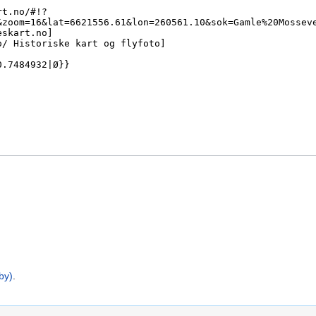
by)
.