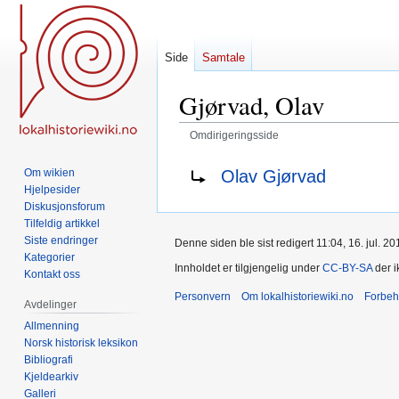
Side
Samtale
Gjørvad, Olav
Omdirigeringsside
Hopp
Hopp
Omdirigering til:
Olav Gjørvad
Om wikien
til
til
Hjelpesider
navigering
søk
Diskusjonsforum
Tilfeldig artikkel
Siste endringer
Denne siden ble sist redigert 11:04, 16. jul. 20
Kategorier
Innholdet er tilgjengelig under
CC-BY-SA
der i
Kontakt oss
Personvern
Om lokalhistoriewiki.no
Forbeh
Avdelinger
Allmenning
Norsk historisk leksikon
Bibliografi
Kjeldearkiv
Galleri