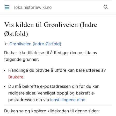
lokalhistoriewiki.no
Åpne hovedmenyen
Søk
Vis kilden til Grønliveien (Indre
Østfold)
←
Grønliveien (Indre Østfold)
Du har ikke tillatelse til å Rediger denne sida av
følgende grunner:
Handlinga du prøvde å utføre kan bare utføres av
Brukere
.
Du må bekrefte e-postadressen din før du kan
redigere sider. Vennligst oppgi og bekreft e-
postadressen din via
innstillingene dine
.
Du kan se og kopiere kildekoden til denne siden: