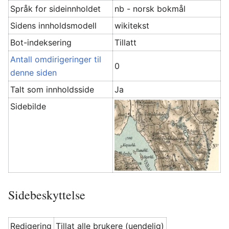
Språk for sideinnholdet
nb - norsk bokmål
Sidens innholdsmodell
wikitekst
Bot-indeksering
Tillatt
Antall omdirigeringer til
0
denne siden
Talt som innholdsside
Ja
Sidebilde
Sidebeskyttelse
Redigering
Tillat alle brukere (uendelig)