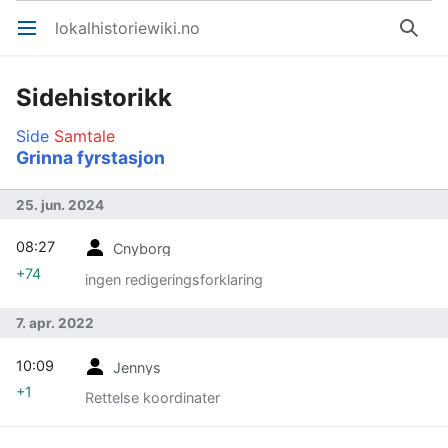
lokalhistoriewiki.no
Åpne hovedmenyen
Søk
Sidehistorikk
Side
Samtale
Grinna fyrstasjon
25. jun. 2024
08:27
Cnyborg
+74
ingen redigeringsforklaring
7. apr. 2022
10:09
Jennys
+1
Rettelse koordinater