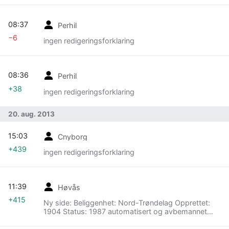
08:37
Perhil
−6
ingen redigeringsforklaring
08:36
Perhil
+38
ingen redigeringsforklaring
20. aug. 2013
15:03
Cnyborg
+439
ingen redigeringsforklaring
11:39
Høvås
+415
Ny side: Beliggenhet: Nord-Trøndelag Opprettet:
1904 Status: 1987 automatisert og avbemannet
Funksjon: Leifyr Eier: Staten Se mer om norske
fyrstasjoner på Norsk fyrhistorisk forenings [ht...