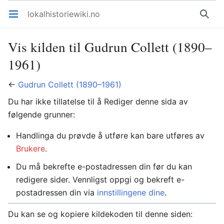
lokalhistoriewiki.no
Åpne hovedmenyen
Søk
Vis kilden til Gudrun Collett (1890–
1961)
←
Gudrun Collett (1890–1961)
Du har ikke tillatelse til å Rediger denne sida av
følgende grunner:
Handlinga du prøvde å utføre kan bare utføres av
Brukere
.
Du må bekrefte e-postadressen din før du kan
redigere sider. Vennligst oppgi og bekreft e-
postadressen din via
innstillingene dine
.
Du kan se og kopiere kildekoden til denne siden: