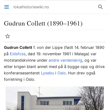
lokalhistoriewiki.no
Åpne hovedmenyen
Søk
Gudrun Collett (1890–1961)
Overvåk
Rediger
Gudrun Collett
f. von der Lippe (født 14. februar 1890
på
Eidsfoss
, død 19. november 1961 i Malaga) var
motstandskvinne under
andre verdenskrig
, og var
etter krigen blant annet med på å bygge opp og drive
konferansesenteret
Lysebu
i
Oslo
. Hun drev også
forretning i Oslo.