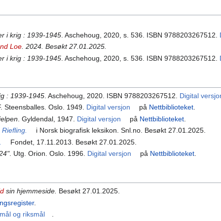
r i krig : 1939-1945
. Aschehoug, 2020, s. 536. ISBN 9788203267512.
end Loe
. 2024. Besøkt 27.01.2025.
r i krig : 1939-1945
. Aschehoug, 2020, s. 536. ISBN 9788203267512.
rig : 1939-1945
. Aschehoug, 2020. ISBN 9788203267512.
Digital versjo
 F. Steensballes. Oslo. 1949.
Digital versjon
på
Nettbiblioteket
.
elpen
. Gyldendal, 1947.
Digital versjon
på
Nettbiblioteket
.
Riefling.
i Norsk biografisk leksikon. Snl.no. Besøkt 27.01.2025.
.
Fondet, 17.11.2013. Besøkt 27.01.2025.
 24"
. Utg. Orion. Oslo. 1996.
Digital versjon
på
Nettbiblioteket
.
id
sin hjemmeside.
Besøkt 27.01.2025.
ingsregister
.
mål og riksmål
.