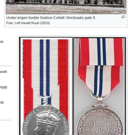
Under krigen bodde Gudrun Collett i Nordraaks gate 9.
Foto: Leif Harald Ruud (2023).
na
boet
 opp
st.