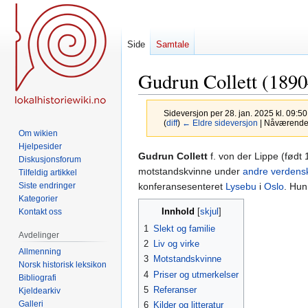
Side
Samtale
Gudrun Collett (189
Sideversjon per 28. jan. 2025 kl. 09:5
(
diff
)
← Eldre sideversjon
| Nåværende s
Om wikien
Hjelpesider
Hopp
Hopp
Gudrun Collett
f. von der Lippe (født
Diskusjonsforum
til
til
motstandskvinne under
andre verdensk
Tilfeldig artikkel
navigering
søk
konferansesenteret
Lysebu
i
Oslo
. Hun
Siste endringer
Kategorier
Innhold
Kontakt oss
1
Slekt og familie
Avdelinger
2
Liv og virke
Allmenning
3
Motstandskvinne
Norsk historisk leksikon
4
Priser og utmerkelser
Bibliografi
5
Referanser
Kjeldearkiv
Galleri
6
Kilder og litteratur