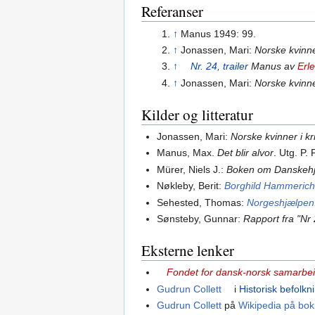
Referanser
↑
Manus 1949: 99.
↑
Jonassen, Mari:
Norske kvinne
↑
Nr. 24, trailer
Manus av
Erl
↑
Jonassen, Mari:
Norske kvinne
Kilder og litteratur
Jonassen, Mari:
Norske kvinner i k
Manus, Max.
Det blir alvor
. Utg. P.
Mürer, Niels J.:
Boken om Danskehj
Nøkleby, Berit:
Borghild Hammerich 
Sehested, Thomas:
Norgeshjælpen
Sønsteby, Gunnar:
Rapport fra "Nr
Eksterne lenker
Fondet for dansk-norsk samarbe
Gudrun Collett
i
Historisk befolkn
Gudrun Collett
på
Wikipedia på bok