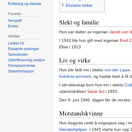
Rettleiing og metode
7
Eksterne lenker
Forsider
Slekt og familie
Geografi
Emner
Hun var datter av ingeniør
Jacob von d
Verktøy
I 1910 ble hun gift med ingeniør
Emil C
Lenker hit
Elise i 1913.
Relaterte endringer
Spesialsider
Liv og virke
Utskriftsvennlig versjon
Permanent lenke
Hun ble født inn i slekta
von der Lippe
,
Sideinformasjon
Eidsfoss jernverk
, og hadde klart å få 
I sitt ekteskap kom hun inn i slekta
Coll
vitamindrikken
Sana-Sol
i 1933.
Den 9. juni 1940, dagen før de norske 
Motstandskvinne
Hun begynte raskt å engasjere seg i mo
Danskehjelpen
. I 1943 starta hun op