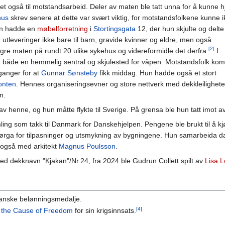
t også til motstandsarbeid. Deler av maten ble tatt unna for å kunne h
nus
skrev senere at dette var svært viktig, for motstandsfolkene kunne i
n hadde en
møbelforretning
i
Stortingsgata
12, der hun skjulte og delte
utleveringer ikke bare til barn, gravide kvinner og eldre, men også
[2]
agre maten på rundt 20 ulike sykehus og videreformidle det derfra.
I
både en hemmelig sentral og skjulested for våpen. Motstandsfolk kom
ganger for at
Gunnar Sønsteby
fikk middag. Hun hadde også et stort
onten
. Hennes organiseringsevner og store nettverk med dekkleiligheter
n.
v henne, og hun måtte flykte til Sverige. På grensa ble hun tatt imot a
mling som takk til Danmark for Danskehjelpen. Pengene ble brukt til å k
om sørga for tilpasninger og utsmykning av bygningene. Hun samarbeida 
 også med arkitekt
Magnus Poulsson
.
ed dekknavn "Kjakan"/Nr.24, fra 2024 ble Gudrun Collett spilt av
Lisa L
danske belønningsmedalje.
[4]
n the Cause of Freedom
for sin krigsinnsats.