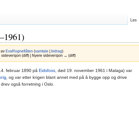
Les
0–1961)
0 av
EvaRogneflåten
(
samtale
|
bidrag
)
ideversjon (diff) | Nyere sideversjon → (diff)
 14. februar 1890 på
Eidsfoss
, død 19. november 1961 i Malaga) var
rig
, og var etter krigen blant annet med på å bygge opp og drive
 drev også forretning i Oslo.