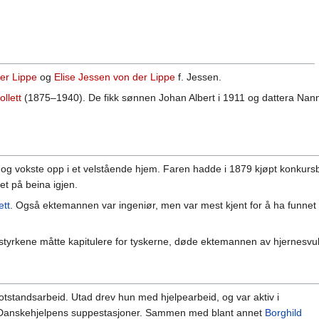
er Lippe
og
Elise Jessen von der Lippe
f. Jessen.
ollett
(1875–1940). De fikk sønnen Johan Albert i 1911 og dattera Nan
 og vokste opp i et velstående hjem. Faren hadde i 1879 kjøpt konkurs
det på beina igjen.
ett
. Også ektemannen var ingeniør, men var mest kjent for å ha funnet
styrkene måtte kapitulere for tyskerne, døde ektemannen av hjernesvul
tstandsarbeid. Utad drev hun med hjelpearbeid, og var aktiv i
p Danskehjelpens suppestasjoner. Sammen med blant annet
Borghild