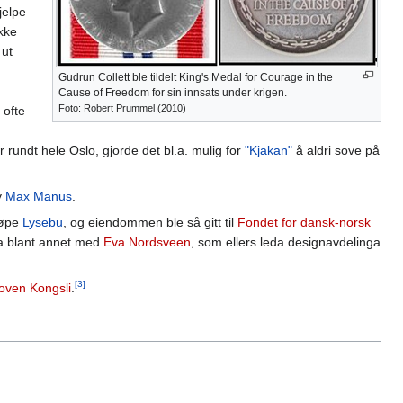
jelpe
kke
 ut
Gudrun Collett ble tildelt King's Medal for Courage in the
Cause of Freedom for sin innsats under krigen.
Foto: Robert Prummel (2010)
 ofte
 rundt hele Oslo, gjorde det bl.a. mulig for
"Kjakan"
å aldri sove på
v
Max Manus
.
jøpe
Lysebu
, og eiendommen ble så gitt til
Fondet for dansk-norsk
da blant annet med
Eva Nordsveen
, som ellers leda designavdelinga
[3]
oven Kongsli
.