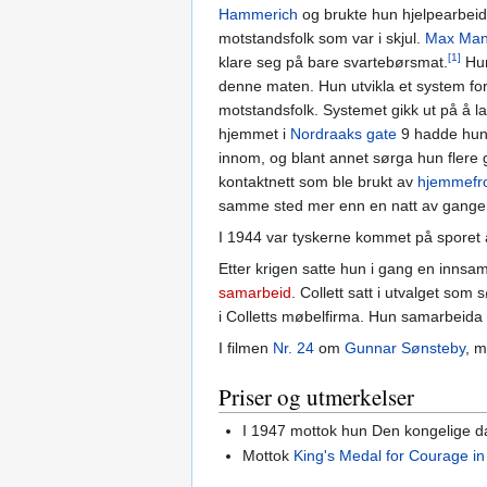
Hammerich
og brukte hun hjelpearbeide
motstandsfolk som var i skjul.
Max Ma
[1]
klare seg på bare svartebørsmat.
Hu
denne maten. Hun utvikla et system for 
motstandsfolk. Systemet gikk ut på å l
hjemmet i
Nordraaks gate
9 hadde hun 
innom, og blant annet sørga hun flere 
kontaktnett som ble brukt av
hjemmefr
samme sted mer enn en natt av gange
I 1944 var tyskerne kommet på sporet a
Etter krigen satte hun i gang en innsa
samarbeid
. Collett satt i utvalget s
i Colletts møbelfirma. Hun samarbeida
I filmen
Nr. 24
om
Gunnar Sønsteby
, m
Priser og utmerkelser
I 1947 mottok hun Den kongelige 
Mottok
King's Medal for Courage i