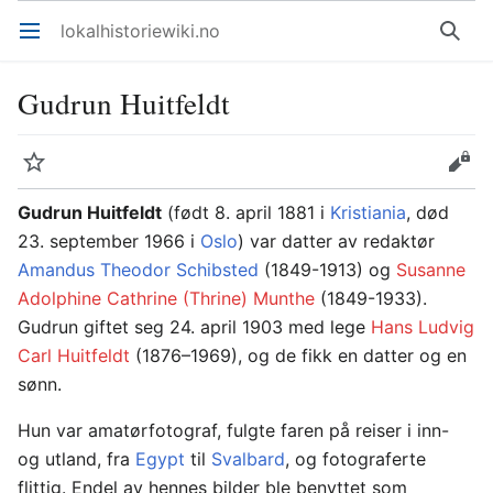
lokalhistoriewiki.no
Åpne hovedmenyen
Søk
Gudrun Huitfeldt
Overvåk
Rediger
Gudrun Huitfeldt
(født 8. april 1881 i
Kristiania
, død
23. september 1966 i
Oslo
) var datter av redaktør
Amandus Theodor Schibsted
(1849-1913) og
Susanne
Adolphine Cathrine (Thrine) Munthe
(1849-1933).
Gudrun giftet seg 24. april 1903 med lege
Hans Ludvig
Carl Huitfeldt
(1876–1969), og de fikk en datter og en
sønn.
Hun var amatørfotograf, fulgte faren på reiser i inn-
og utland, fra
Egypt
til
Svalbard
, og fotograferte
flittig. Endel av hennes bilder ble benyttet som