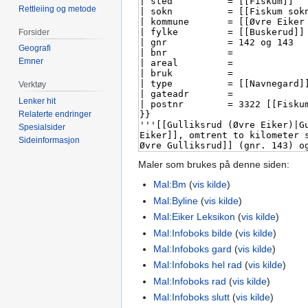
Rettleiing og metode
Forsider
Geografi
Emner
Verktøy
Lenker hit
Relaterte endringer
Spesialsider
Sideinformasjon
Maler som brukes på denne siden:
Mal:Bm
(
vis kilde
)
Mal:Byline
(
vis kilde
)
Mal:Eiker Leksikon
(
vis kilde
)
Mal:Infoboks bilde
(
vis kilde
)
Mal:Infoboks gard
(
vis kilde
)
Mal:Infoboks hel rad
(
vis kilde
)
Mal:Infoboks rad
(
vis kilde
)
Mal:Infoboks slutt
(
vis kilde
)