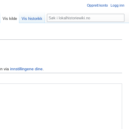
Opprett konto
Logg inn
Søk
Vis kilde
Vis historikk
in via
innstillingene dine
.