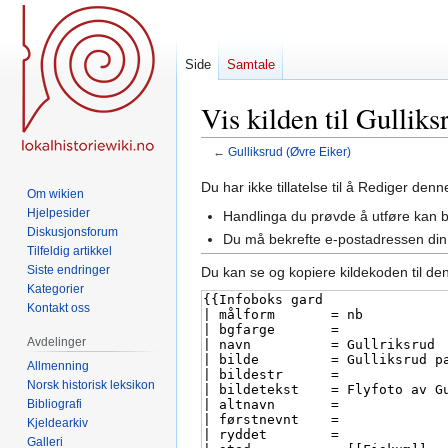
Side
Samtale
Vis kilden til Gullik
←
Gulliksrud (Øvre Eiker)
Hopp
Hopp
Du har ikke tillatelse til å Rediger den
Om wikien
til
til
Hjelpesider
Handlinga du prøvde å utføre kan 
navigering
søk
Diskusjonsforum
Du må bekrefte e-postadressen din 
Tilfeldig artikkel
Siste endringer
Du kan se og kopiere kildekoden til de
Kategorier
Kontakt oss
Avdelinger
Allmenning
Norsk historisk leksikon
Bibliografi
Kjeldearkiv
Galleri