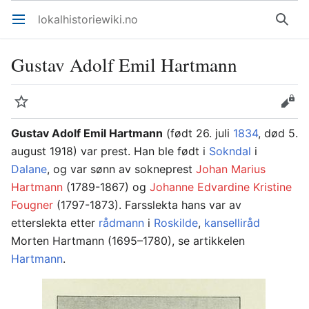
lokalhistoriewiki.no
Åpne hovedmenyen
Søk
Gustav Adolf Emil Hartmann
Overvåk
Rediger
Gustav Adolf Emil Hartmann
(født 26. juli
1834
, død 5.
august 1918) var prest. Han ble født i
Sokndal
i
Dalane
, og var sønn av sokneprest
Johan Marius
Hartmann
(1789-1867) og
Johanne Edvardine Kristine
Fougner
(1797-1873). Farsslekta hans var av
etterslekta etter
rådmann
i
Roskilde
,
kanselliråd
Morten Hartmann (1695–1780), se artikkelen
Hartmann
.