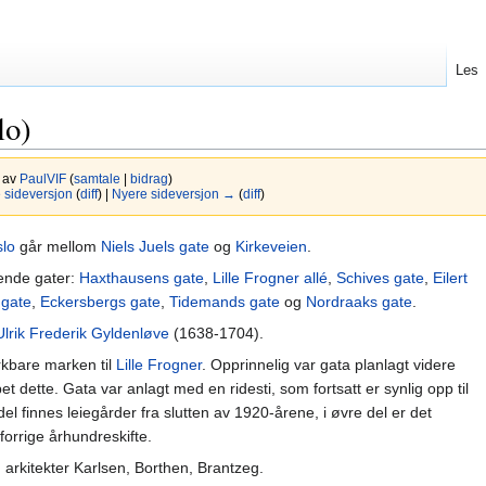
Les
lo)
7 av
PaulVIF
(
samtale
|
bidrag
)
sideversjon
(
diff
) |
Nyere sideversjon →
(
diff
)
lo
går mellom
Niels Juels gate
og
Kirkeveien
.
lgende gater:
Haxthausens gate
,
Lille Frogner allé
,
Schives gate
,
Eilert
 gate
,
Eckersbergs gate
,
Tidemands gate
og
Nordraaks gate
.
Ulrik Frederik Gyldenløve
(1638-1704).
rkbare marken til
Lille Frogner
. Opprinnelig var gata planlagt videre
 dette. Gata var anlagt med en ridesti, som fortsatt er synlig opp til
el finnes leiegårder fra slutten av 1920-årene, i øvre del er det
 forrige århundreskifte.
, arkitekter Karlsen, Borthen, Brantzeg.