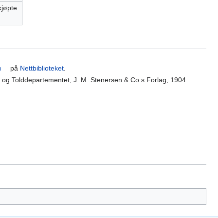
kjøpte
n
på
Nettbiblioteket
.
- og Tolddepartementet, J. M. Stenersen & Co.s Forlag, 1904.