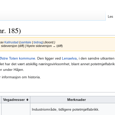
Les
r. 185)
0 av
Kallrustad
(
samtale
|
bidrag
)
(koord.)
ideversjon (diff) | Nyere sideversjon → (diff)
Østre Toten kommune
. Den ligger ved
Lenaelva
, i den søndre utkanten
et har det vært atskillig næringsvirksomhet, blant annet potetmjølfabrik
er under Håjen.
 informasjon om historia.
Vegadresser
Merknader
Industriområde, tidligere potetmjølfabrikk.