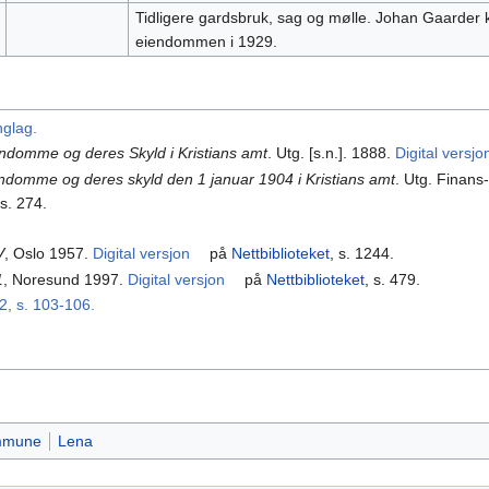
Tidligere gardsbruk, sag og mølle. Johan Gaarder 
eiendommen i 1929.
nglag.
endomme og deres Skyld i Kristians amt
. Utg. [s.n.]. 1888.
Digital versjo
endomme og deres skyld den 1 januar 1904 i Kristians amt
. Utg. Finans
 s. 274.
V
, Oslo 1957.
Digital versjon
på
Nettbiblioteket
, s. 1244.
1
, Noresund 1997.
Digital versjon
på
Nettbiblioteket
, s. 479.
32, s. 103-106.
ommune
Lena