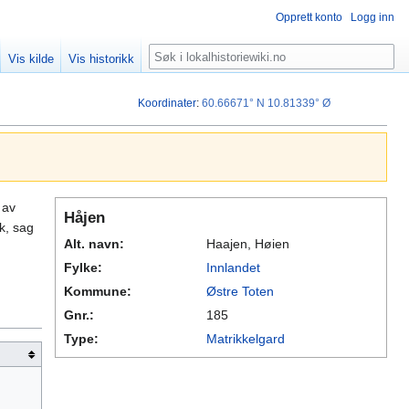
Opprett konto
Logg inn
Søk
Vis kilde
Vis historikk
Koordinater
:
60.66671° N
10.81339° Ø
 av
Håjen
k, sag
Alt. navn:
Haajen, Høien
Fylke:
Innlandet
Kommune:
Østre Toten
Gnr.:
185
Type:
Matrikkelgard