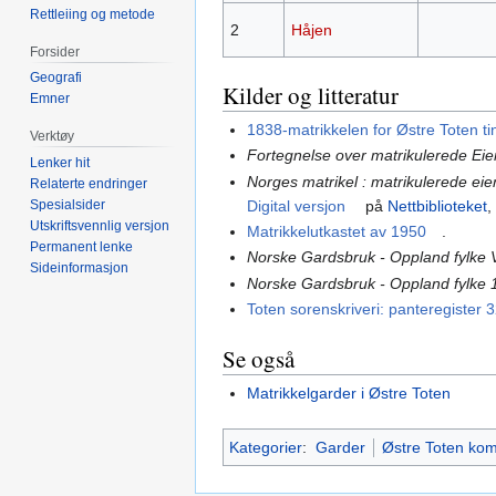
Rettleiing og metode
2
Håjen
Forsider
Geografi
Kilder og litteratur
Emner
1838-matrikkelen for Østre Toten ti
Verktøy
Fortegnelse over matrikulerede Ei
Lenker hit
Norges matrikel : matrikulerede ei
Relaterte endringer
Digital versjon
på
Nettbiblioteket
,
Spesialsider
Utskriftsvennlig versjon
Matrikkelutkastet av 1950
.
Permanent lenke
Norske Gardsbruk - Oppland fylke 
Sideinformasjon
Norske Gardsbruk - Oppland fylke 
Toten sorenskriveri: panteregister 
Se også
Matrikkelgarder i Østre Toten
Kategorier
:
Garder
Østre Toten k