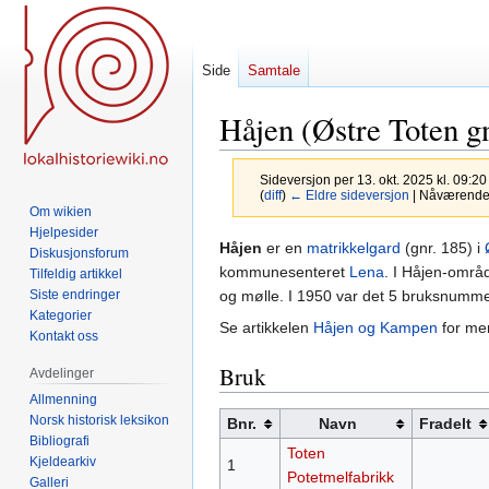
Side
Samtale
Håjen (Østre Toten gn
Sideversjon per 13. okt. 2025 kl. 09:2
(
diff
)
← Eldre sideversjon
| Nåværende s
Om wikien
Hjelpesider
Hopp
Hopp
Håjen
er en
matrikkelgard
(gnr. 185) i
Diskusjonsforum
til
til
kommunesenteret
Lena
. I Håjen-områd
Tilfeldig artikkel
navigering
søk
og mølle. I 1950 var det 5 bruksnumm
Siste endringer
Kategorier
Se artikkelen
Håjen og Kampen
for mer
Kontakt oss
Bruk
Avdelinger
Allmenning
Norsk historisk leksikon
Bnr.
Navn
Fradelt
Bibliografi
Toten
Kjeldearkiv
1
Potetmelfabrikk
Galleri