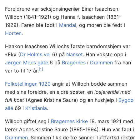
Foreldrene var seksjonsingeniør Einar Isaachsen
Willoch (1841–1921) og Hanna f. Isaachsen (1861–
1929). Faren ble født i
Mandal
, og moren ble født i
Horten
.
Haakon Isaachsen Willochs første barndomshjem var
«Ek» (
Dr Holms vei
6) på
Nanset
. Han vokste opp i
Jørgen Moes gate
6 på
Bragernes
i
Drammen
fra han
[1]
var to til 17 år.
Folketellingen 1920
angir at Willoch bodde sammen
med sine foreldre, en eldre søster, en
losjerende med
full kost
(Agnes Kristine Saure) og en hushjelp i
Bygdø
allé
69 i
Kristiania
.
Willoch giftet seg i
Bragernes kirke
18. mars 1921 med
lærer Agnes Kristine Saure (1895–1994). Hun var født i
Drammen
. Sammen fikk de tre sønner: luftfartsdirektør