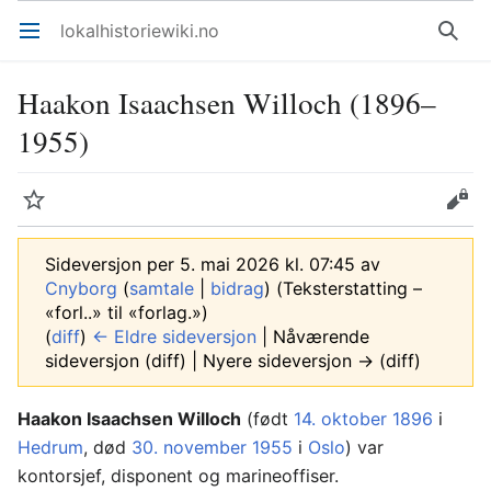
lokalhistoriewiki.no
Åpne hovedmenyen
Søk
Haakon Isaachsen Willoch (1896–
1955)
Overvåk
Rediger
Sideversjon per 5. mai 2026 kl. 07:45 av
Cnyborg
(
samtale
|
bidrag
)
(Teksterstatting –
«forl..» til «forlag.»)
(
diff
)
← Eldre sideversjon
| Nåværende
sideversjon (diff) | Nyere sideversjon → (diff)
Haakon Isaachsen Willoch
(født
14. oktober
1896
i
Hedrum
, død
30. november
1955
i
Oslo
) var
kontorsjef, disponent og marineoffiser.