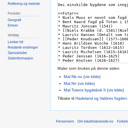
Rettleiing og metode
Forsider
Geografi
Emner
Verktøy
Lenker hit
Relaterte endringer
Spesialsider
Sideinformasjon
Maler som brukes på denne siden:
Mal:Nb.no
(
vis kilde
)
Mal:Nn
(
vis kilde
)
Mal:Totens bygdebok II
(
vis kilde
)
Tilbake til
Hadeland og Valdres fogderi
.
Personvern
Om lokalhistoriewiki.no
Forbeh