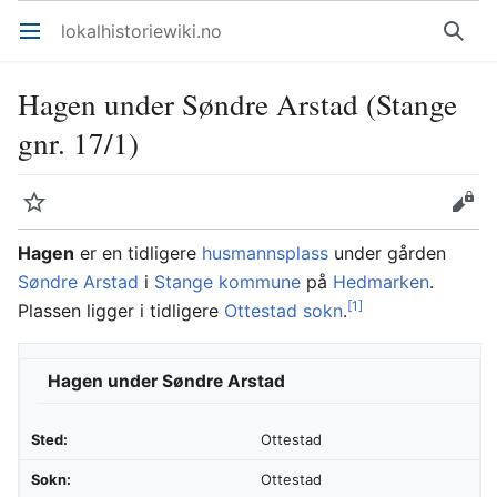
lokalhistoriewiki.no
Åpne hovedmenyen
Søk
Hagen under Søndre Arstad (Stange
gnr. 17/1)
Overvåk
Rediger
Hagen
er en tidligere
husmannsplass
under gården
Søndre Arstad
i
Stange kommune
på
Hedmarken
.
[1]
Plassen ligger i tidligere
Ottestad sokn
.
Hagen under Søndre Arstad
Sted:
Ottestad
Sokn:
Ottestad