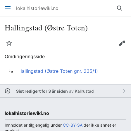
lokalhistoriewiki.no
Åpne hovedmenyen
Søk
Hallingstad (Østre Toten)
Overvåk
Rediger
Omdirigeringsside
Omdirigering til:
Hallingstad (Østre Toten gnr. 235/1)
Sist redigert for 3 år siden
av
Kallrustad
lokalhistoriewiki.no
Innholdet er tilgjengelig under
CC-BY-SA
der ikke annet er
opplyst.