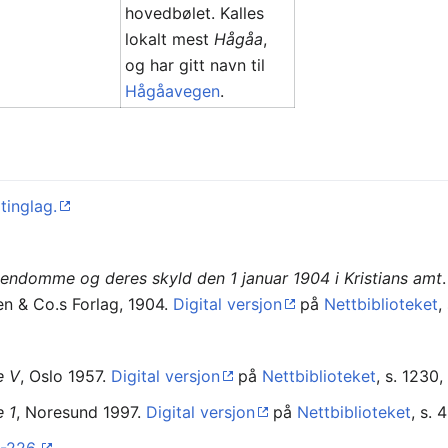
hovedbølet. Kalles
lokalt mest
Hågåa
,
og har gitt navn til
Hågåavegen
.
tinglag.
iendomme og deres skyld den 1 januar 1904 i Kristians amt
en & Co.s Forlag, 1904.
Digital versjon
på
Nettbiblioteket
,
e V
, Oslo 1957.
Digital versjon
på
Nettbiblioteket
, s. 1230
e 1
, Noresund 1997.
Digital versjon
på
Nettbiblioteket
, s.