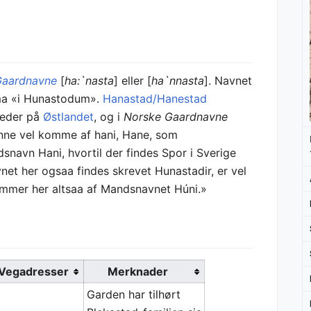
Gaardnavne
[
ha:`nasta
] eller [
ha`nnasta
]. Navnet
orma «i Hunastodum».
Hanastad/Hanestad
teder på
Østlandet
, og i
Norske Gaardnavne
unne vel komme af hani, Hane, som
snavn Hani, hvortil der findes Spor i Sverige
et her ogsaa findes skrevet Hunastadir, er vel
kommer her altsaa af Mandsnavnet Húni.»
Vegadresser
Merknader
Garden har tilhørt