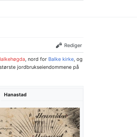
Rediger
Balkehøgda
, nord for
Balke kirke
, og
de største jordbrukseiendommene på
Hanastad