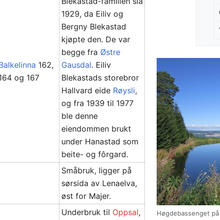
Blekastad-familien sia
1929, da Eiliv og
Bergny Blekastad
kjøpte den. De var
begge fra
Østre
Balkelinna
162,
Gausdal
. Eiliv
164 og 167
Blekastads storebror
Hallvard eide
Røysli
,
og fra 1939 til 1977
ble denne
eiendommen brukt
under Hanastad som
beite- og fôrgard.
Småbruk, ligger på
sørsida av Lenaelva,
øst for Majer.
Underbruk til
Oppsal
,
Høgdebassenget på 