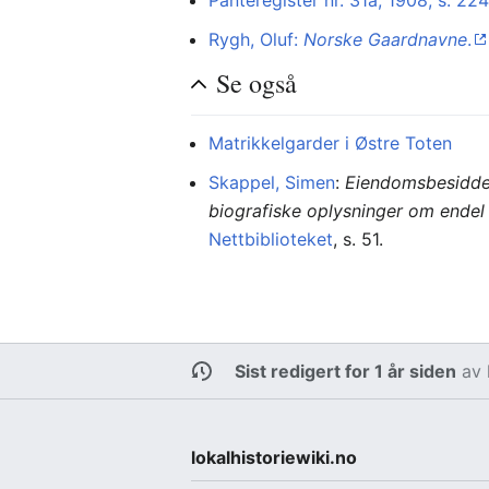
Panteregister nr. 31a, 1908, s. 22
Rygh, Oluf:
Norske Gaardnavne
.
Se også
Matrikkelgarder i Østre Toten
Skappel, Simen
:
Eiendomsbesiddere
biografiske oplysninger om ende
Nettbiblioteket
, s. 51.
Sist redigert for 1 år siden
av
lokalhistoriewiki.no