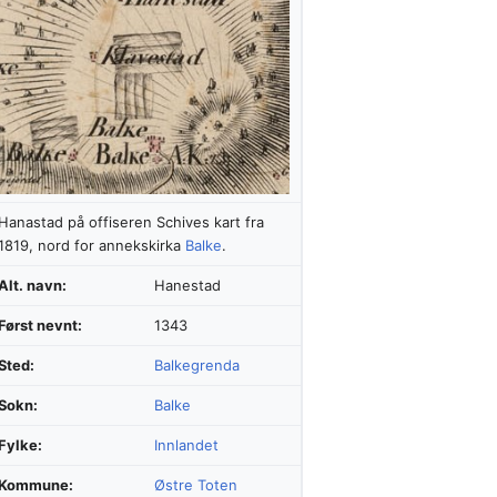
Hanastad på offiseren Schives kart fra
1819, nord for annekskirka
Balke
.
Alt. navn:
Hanestad
Først nevnt:
1343
Sted:
Balkegrenda
Sokn:
Balke
Fylke:
Innlandet
Kommune:
Østre Toten