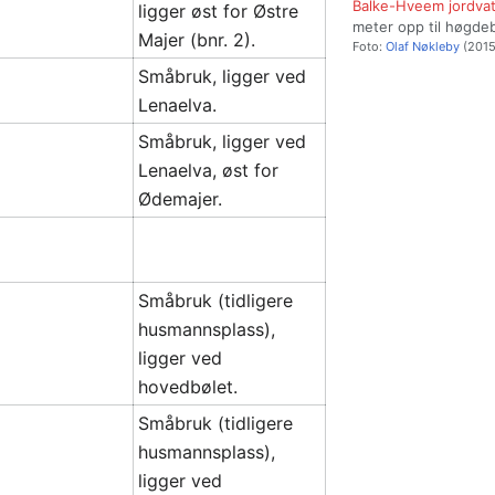
Balke-Hveem jordva
ligger øst for Østre
meter opp til høgde
Majer (bnr. 2).
Foto:
Olaf Nøkleby
(2015
Småbruk, ligger ved
Lenaelva.
Småbruk, ligger ved
Lenaelva, øst for
Ødemajer.
Småbruk (tidligere
husmannsplass),
ligger ved
hovedbølet.
Småbruk (tidligere
husmannsplass),
ligger ved