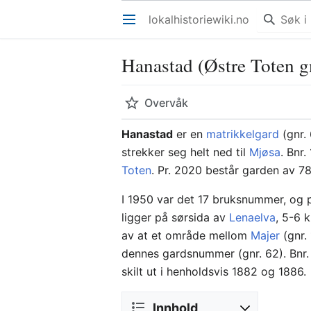
lokalhistoriewiki.no
Åpne hovedmenyen
Hanastad (Østre Toten g
Overvåk
Hanastad
er en
matrikkelgard
(gnr.
strekker seg helt ned til
Mjøsa
. Bnr
Toten
. Pr. 2020 består garden av 7
I 1950 var det 17 bruksnummer, og p
ligger på sørsida av
Lenaelva
, 5-6 
av at et område mellom
Majer
(gnr.
dennes gardsnummer (gnr. 62). Bnr. 
skilt ut i henholdsvis 1882 og 1886.
Innhold