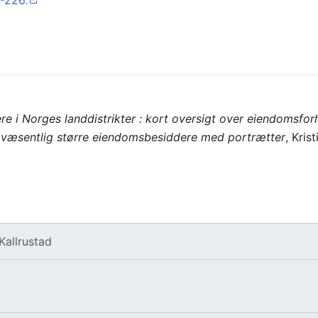
4-226.
 i Norges landdistrikter : kort oversigt over eiendomsforh
l væsentlig større eiendomsbesiddere med portrætter
, Kris
Kallrustad