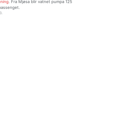
tning
. Fra Mjøsa blir vatnet pumpa 125
bassenget.
).