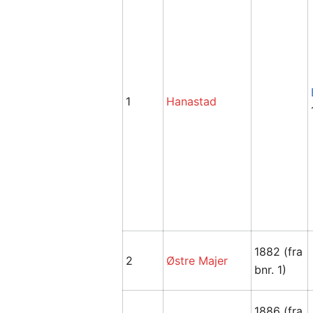
1
Hanastad
1882 (fra
2
Østre Majer
bnr. 1)
1886 (fra