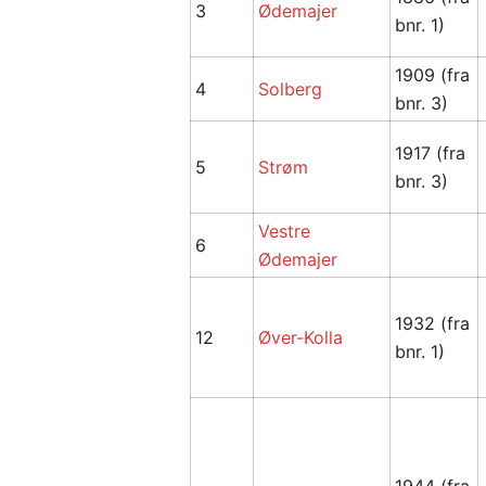
3
Ødemajer
bnr. 1)
1909 (fra
4
Solberg
bnr. 3)
1917 (fra
5
Strøm
bnr. 3)
Vestre
6
Ødemajer
1932 (fra
12
Øver-Kolla
bnr. 1)