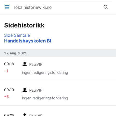
lokalhistoriewiki.no
Åpne hovedmenyen
Søk
Sidehistorikk
Side
Samtale
Handelshøyskolen BI
27. aug. 2025
09:18
PaulVIF
−1
ingen redigeringsforklaring
09:10
PaulVIF
−3
ingen redigeringsforklaring
09:09
PaulVIF