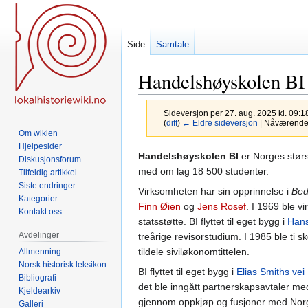
Side
Samtale
Handelshøyskolen BI
Sideversjon per 27. aug. 2025 kl. 09:1
(
diff
)
← Eldre sideversjon
| Nåværende s
Om wikien
Hjelpesider
Hopp
Hopp
Handelshøyskolen BI
er Norges størs
Diskusjonsforum
til
til
med om lag 18 500 studenter.
Tilfeldig artikkel
navigering
søk
Siste endringer
Virksomheten har sin opprinnelse i
Bed
Kategorier
Finn Øien
og
Jens Rosef
. I 1969 ble v
Kontakt oss
statsstøtte. BI flyttet til eget bygg i
Hans
Avdelinger
treårige revisorstudium. I 1985 ble ti sk
tildele siviløkonomtittelen.
Allmenning
Norsk historisk leksikon
BI flyttet til eget bygg i
Elias Smiths vei
Bibliografi
det ble inngått partnerskapsavtaler med
Kjeldearkiv
gjennom oppkjøp og fusjoner med Norge
Galleri