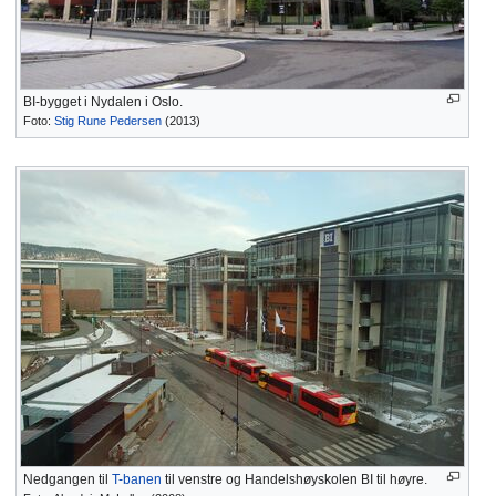
BI-bygget i Nydalen i Oslo.
Foto:
Stig Rune Pedersen
(2013)
Nedgangen til
T-banen
til venstre og Handelshøyskolen BI til høyre.