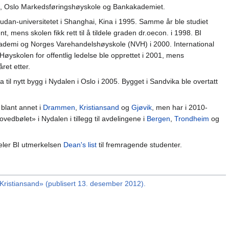
e, Oslo Markedsføringshøyskole og Bankakademiet.
Fudan-universitetet i Shanghai, Kina i 1995. Samme år ble studiet
 mens skolen fikk rett til å tildele graden dr.oecon. i 1998. BI
ademi og Norges Varehandelshøyskole (NVH) i 2000. International
øyskolen for offentlig ledelse ble opprettet i 2001, mens
ret etter.
 til nytt bygg i Nydalen i Oslo i 2005. Bygget i Sandvika ble overtatt
 blant annet i
Drammen
,
Kristiansand
og
Gjøvik
, men har i 2010-
edbølet» i Nydalen i tillegg til avdelingene i
Bergen
,
Trondheim
og
deler BI utmerkelsen
Dean's list
til fremragende studenter.
Kristiansand» (publisert 13. desember 2012).