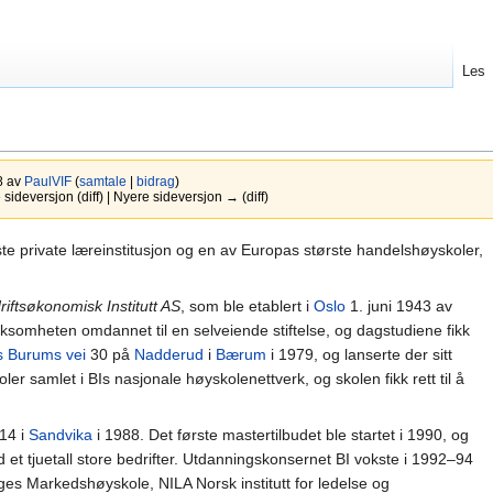
Les
8 av
PaulVIF
(
samtale
|
bidrag
)
ideversjon (diff) | Nyere sideversjon → (diff)
te private læreinstitusjon og en av Europas største handelshøyskoler,
riftsøkonomisk Institutt AS
, som ble etablert i
Oslo
1. juni 1943 av
irksomheten omdannet til en selveiende stiftelse, og dagstudiene fikk
 Burums vei
30 på
Nadderud
i
Bærum
i 1979, og lanserte der sitt
oler samlet i BIs nasjonale høyskolenettverk, og skolen fikk rett til å
14 i
Sandvika
i 1988. Det første mastertilbudet ble startet i 1990, og
 et tjuetall store bedrifter. Utdanningskonsernet BI vokste i 1992–94
s Markedshøyskole, NILA Norsk institutt for ledelse og