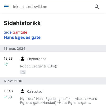
lokalhistoriewiki.no
Åpne hovedmenyen
Søk
Sidehistorikk
Side
Samtale
Hans Egedes gate
13. mar. 2024
12:28
Cnyborgbot
+7
Robot: Legger til {{Bm}}
m
5. okt. 2016
10:48
Kallrustad
+153
Ny side: '''Hans Egedes gate''' kan vise til: *Hans
Egedes gate (Harstad) *Hans Egedes gate