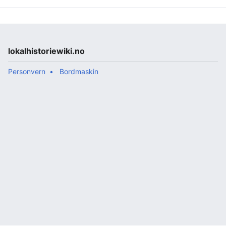
(Stavanger) *Hans Egedes gate (Vågan)
{{pekerside}}
lokalhistoriewiki.no
Personvern
Bordmaskin