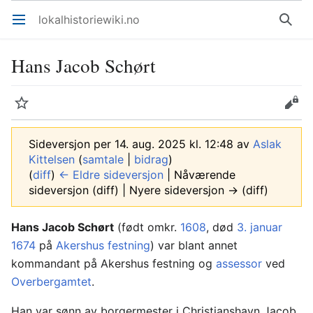
lokalhistoriewiki.no
Åpne hovedmenyen
Søk
Hans Jacob Schørt
Overvåk
Rediger
Sideversjon per 14. aug. 2025 kl. 12:48 av
Aslak
Kittelsen
(
samtale
|
bidrag
)
(
diff
)
← Eldre sideversjon
| Nåværende
sideversjon (diff) | Nyere sideversjon → (diff)
Hans Jacob Schørt
(født omkr.
1608
, død
3. januar
1674
på
Akershus festning
) var blant annet
kommandant på Akershus festning og
assessor
ved
Overbergamtet
.
Han var sønn av borgermester i Christianshavn Jacob