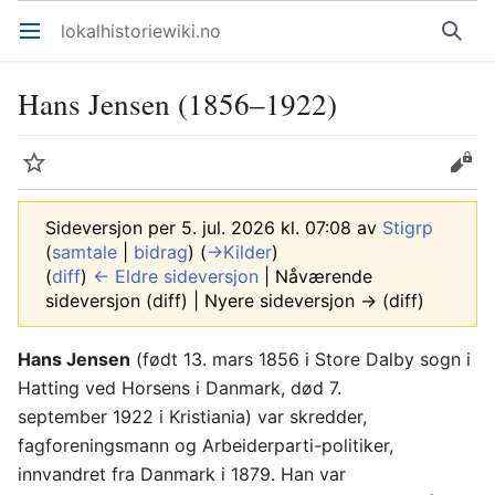
lokalhistoriewiki.no
Åpne hovedmenyen
Søk
Hans Jensen (1856–1922)
Overvåk
Rediger
Sideversjon per 5. jul. 2026 kl. 07:08 av
Stigrp
(
samtale
|
bidrag
)
(
→‎Kilder
)
(
diff
)
← Eldre sideversjon
| Nåværende
sideversjon (diff) | Nyere sideversjon → (diff)
Hans Jensen
(født 13. mars 1856 i Store Dalby sogn i
Hatting ved Horsens i Danmark, død 7.
september 1922 i Kristiania) var skredder,
fagforeningsmann og Arbeiderparti-politiker,
innvandret fra Danmark i 1879. Han var