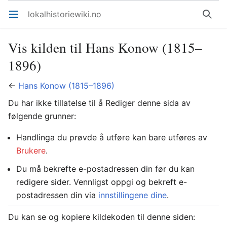
lokalhistoriewiki.no
Åpne hovedmenyen
Søk
Vis kilden til Hans Konow (1815–
1896)
←
Hans Konow (1815–1896)
Du har ikke tillatelse til å Rediger denne sida av
følgende grunner:
Handlinga du prøvde å utføre kan bare utføres av
Brukere
.
Du må bekrefte e-postadressen din før du kan
redigere sider. Vennligst oppgi og bekreft e-
postadressen din via
innstillingene dine
.
Du kan se og kopiere kildekoden til denne siden: