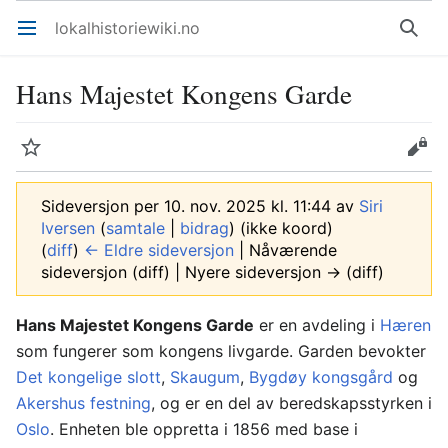
lokalhistoriewiki.no
Åpne hovedmenyen
Søk
Hans Majestet Kongens Garde
Overvåk
Rediger
Sideversjon per 10. nov. 2025 kl. 11:44 av
Siri
Iversen
(
samtale
|
bidrag
)
(ikke koord)
(
diff
)
← Eldre sideversjon
| Nåværende
sideversjon (diff) | Nyere sideversjon → (diff)
Hans Majestet Kongens Garde
er en avdeling i
Hæren
som fungerer som kongens livgarde. Garden bevokter
Det kongelige slott
,
Skaugum
,
Bygdøy kongsgård
og
Akershus festning
, og er en del av beredskapsstyrken i
Oslo
. Enheten ble oppretta i 1856 med base i