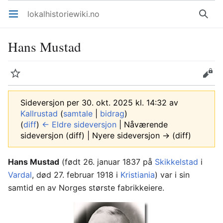
lokalhistoriewiki.no
Åpne hovedmenyen
Søk
Hans Mustad
Overvåk
Rediger
Sideversjon per 30. okt. 2025 kl. 14:32 av
Kallrustad
(
samtale
|
bidrag
)
(
diff
)
← Eldre sideversjon
| Nåværende
sideversjon (diff) | Nyere sideversjon → (diff)
Hans Mustad
(født 26. januar 1837 på
Skikkelstad
i
Vardal
, død 27. februar 1918 i
Kristiania
) var i sin
samtid en av Norges største fabrikkeiere.