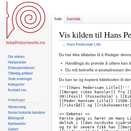
Side
Samtale
Vis kilden til Hans P
←
Hans Pederssøn Litle
Hopp
Hopp
Du har ikke tillatelse til å Rediger den
Om wikien
til
til
Hjelpesider
Handlinga du prøvde å utføre kan 
navigering
søk
Diskusjonsforum
Du må bekrefte e-postadressen din 
Tilfeldig artikkel
Siste endringer
Du kan se og kopiere kildekoden til de
Kategorier
Kontakt oss
Avdelinger
Allmenning
Norsk historisk leksikon
Bibliografi
Kjeldearkiv
Galleri