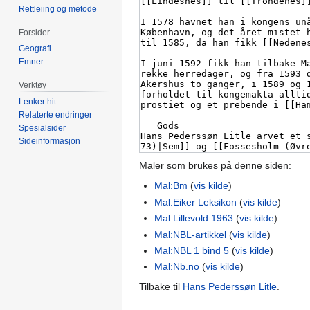
Rettleiing og metode
Forsider
Geografi
Emner
Verktøy
Lenker hit
Relaterte endringer
Spesialsider
Sideinformasjon
Maler som brukes på denne siden:
Mal:Bm
(
vis kilde
)
Mal:Eiker Leksikon
(
vis kilde
)
Mal:Lillevold 1963
(
vis kilde
)
Mal:NBL-artikkel
(
vis kilde
)
Mal:NBL 1 bind 5
(
vis kilde
)
Mal:Nb.no
(
vis kilde
)
Tilbake til
Hans Pederssøn Litle
.