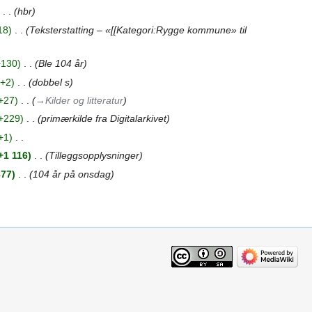
‎
hbr
18
‎
Teksterstatting – «[[Kategori:Rygge kommune» til
+130
‎
Ble 104 år
+2
‎
dobbel s
+27
‎
→‎Kilder og litteratur
+229
‎
primærkilde fra Digitalarkivet
+1
‎
+1 116
‎
Tilleggsopplysninger
877
‎
104 år på onsdag