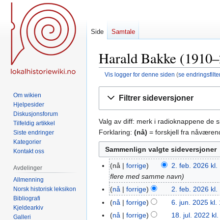
Side
Samtale
Harald Bakke (1910–2
Vis logger for denne siden
(
se endringsfilte
Hopp
Hopp
Om wikien
Filtrer sideversjoner
til
til
Hjelpesider
navigering
søk
Diskusjonsforum
Valg av diff: merk i radioknappene de 
Tilfeldig artikkel
Forklaring:
(nå)
= forskjell fra nåvære
Siste endringer
Kategorier
Kontakt oss
nå
forrige
2. feb. 2026 kl.
2.
Avdelinger
flere med samme navn
feb.
Allmenning
2026
nå
forrige
2. feb. 2026 kl.
Norsk historisk leksikon
Bibliografi
I
nå
forrige
6. jun. 2025 kl.
6.
Kjeldearkiv
n
jun.
nå
forrige
18. jul. 2022 kl
18.
Galleri