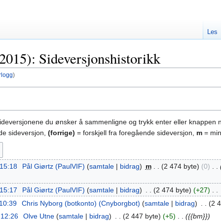
Les
015): Sideversjonshistorikk
rlogg
)
sideversjonene du ønsker å sammenligne og trykk enter eller knappen 
nde sideversjon,
(forrige)
= forskjell fra foregående sideversjon,
m
= min
 15:18
‎
Pål Giørtz (PaulVIF)
samtale
bidrag
‎
m
2 474 byte
0
‎
 15:17
‎
Pål Giørtz (PaulVIF)
samtale
bidrag
‎
2 474 byte
+27
‎
 10:39
‎
Chris Nyborg (botkonto) (Cnyborgbot)
samtale
bidrag
‎
2 4
. 12:26
‎
Olve Utne
samtale
bidrag
‎
2 447 byte
+5
‎
{{bm}}