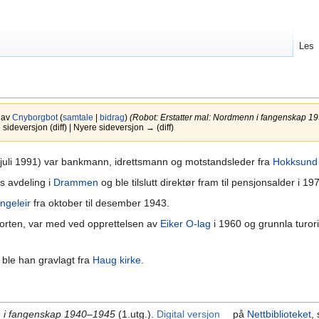
Les
5 av
Cnyborgbot
(
samtale
|
bidrag
)
(Robot: Erstatter mal: Nordmenn i fangenskap 19
ideversjon (diff) | Nyere sideversjon → (diff)
. juli 1991) var bankmann, idrettsmann og motstandsleder fra
Hokksund
s avdeling i
Drammen
og ble tilslutt direktør fram til pensjonsalder i 19
angeleir
fra oktober til desember 1943.
sporten, var med ved opprettelsen av
Eiker O-lag
i 1960 og grunnla turor
 ble han gravlagt fra
Haug kirke
.
 i fangenskap 1940–1945
(1.utg.).
Digital versjon
på
Nettbiblioteket
,