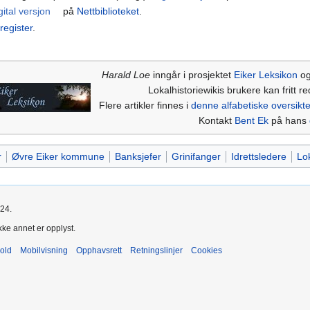
gital versjon
på
Nettbiblioteket
.
register
.
Harald Loe
inngår i prosjektet
Eiker Leksikon
og
Lokalhistoriewikis brukere kan fritt re
Flere artikler finnes i
denne alfabetiske oversikt
Kontakt
Bent Ek
på hans
r
Øvre Eiker kommune
Banksjefer
Grinifanger
Idrettsledere
Lok
024.
kke annet er opplyst.
old
Mobilvisning
Opphavsrett
Retningslinjer
Cookies