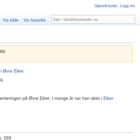
Opprett konto
Logg inn
Søk
Vis kilde
Vis historikk
95)
i
Øvre Eiker
.
76.
ienteringen på Øvre Eiker. I mange år var han aktiv i
Eiker
 s. 269.