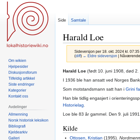
Side
Samtale
Harald Loe
Sideversjon per 18. okt. 2024 kl. 07:3
(
diff
)
← Eldre sideversjon
| Nåværende s
Om wikien
Hjelpesider
Hopp
Hopp
Harald Loe
(født 10. juni 1908, død 2
Diskusjonsforum
til
til
Tilfeldig artikkel
I 1936 ble han ansatt ved Norges Bank
navigering
søk
Siste endringer
Som motstandsmann satt han i
Grini f
Kategorier
Kontakt oss
Han ble tidlig engasjert i orienterings
Historielag
.
Avdelinger
Loe ble 83 år gammel. Den 9. juli 1991
Allmenning
Norsk historisk leksikon
Kilde
Bibliografi
Kjeldearkiv
Ottosen, Kristian
(1995).
Nordmenn
Galleri