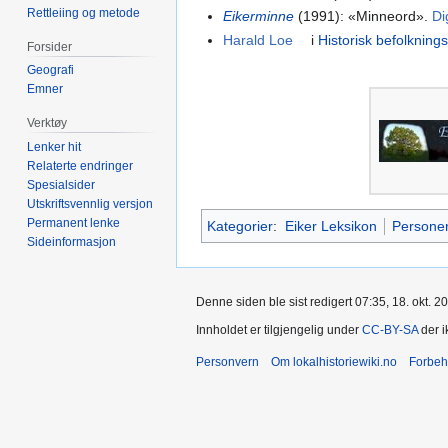
Rettleiing og metode
Eikerminne
(1991): «Minneord».
Di
Harald Loe
i
Historisk befolknings
Forsider
Geografi
Emner
Verktøy
Lenker hit
Relaterte endringer
Spesialsider
Utskriftsvennlig versjon
Permanent lenke
Kategorier
:
Eiker Leksikon
Persone
Sideinformasjon
Denne siden ble sist redigert 07:35, 18. okt. 2
Innholdet er tilgjengelig under
CC-BY-SA
der i
Personvern
Om lokalhistoriewiki.no
Forbeh