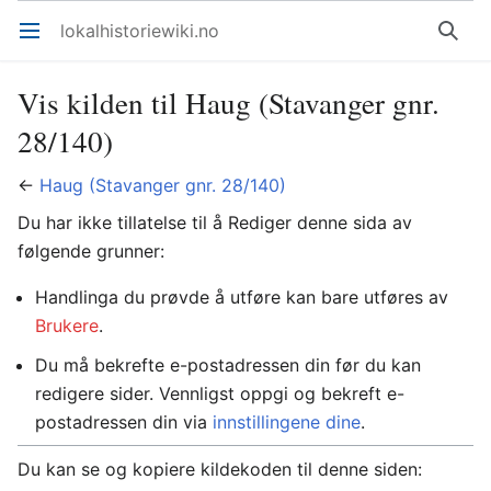
lokalhistoriewiki.no
Åpne hovedmenyen
Søk
Vis kilden til Haug (Stavanger gnr.
28/140)
←
Haug (Stavanger gnr. 28/140)
Du har ikke tillatelse til å Rediger denne sida av
følgende grunner:
Handlinga du prøvde å utføre kan bare utføres av
Brukere
.
Du må bekrefte e-postadressen din før du kan
redigere sider. Vennligst oppgi og bekreft e-
postadressen din via
innstillingene dine
.
Du kan se og kopiere kildekoden til denne siden: