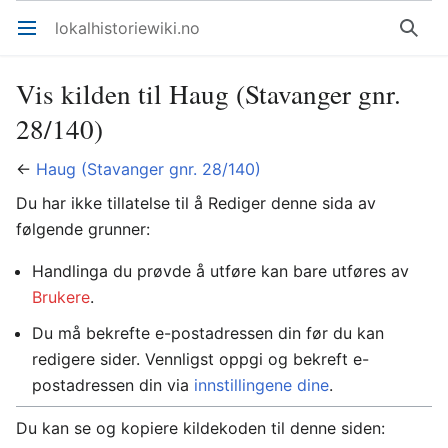
lokalhistoriewiki.no
Åpne hovedmenyen
Søk
Vis kilden til Haug (Stavanger gnr.
28/140)
←
Haug (Stavanger gnr. 28/140)
Du har ikke tillatelse til å Rediger denne sida av
følgende grunner:
Handlinga du prøvde å utføre kan bare utføres av
Brukere
.
Du må bekrefte e-postadressen din før du kan
redigere sider. Vennligst oppgi og bekreft e-
postadressen din via
innstillingene dine
.
Du kan se og kopiere kildekoden til denne siden: