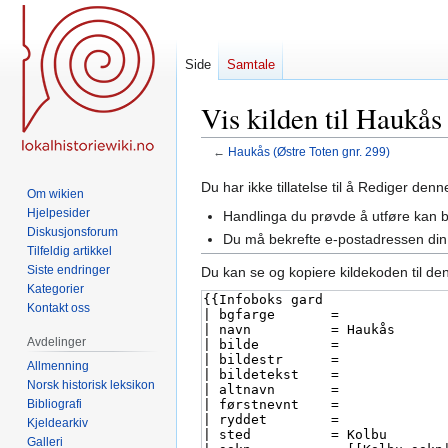
Side
Samtale
Vis kilden til Haukås
←
Haukås (Østre Toten gnr. 299)
Hopp
Hopp
Du har ikke tillatelse til å Rediger den
Om wikien
til
til
Hjelpesider
Handlinga du prøvde å utføre kan 
navigering
søk
Diskusjonsforum
Du må bekrefte e-postadressen din 
Tilfeldig artikkel
Siste endringer
Du kan se og kopiere kildekoden til de
Kategorier
Kontakt oss
Avdelinger
Allmenning
Norsk historisk leksikon
Bibliografi
Kjeldearkiv
Galleri