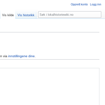
Opprett konto
Logg inn
Søk
Vis kilde
Vis historikk
in via
innstillingene dine
.