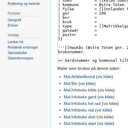
Rettleiing og metode
Forsider
Geografi
Emner
Verktøy
Lenker hit
Relaterte endringer
Spesialsider
Sideinformasjon
Maler som brukes på denne siden:
Mal:Artikkelkoord
(
vis kilde
)
Mal:Bm
(
vis kilde
)
Mal:Infoboks bilde
(
vis kilde
)
Mal:Infoboks gard
(
vis kilde
)
Mal:Infoboks hel rad
(
vis kilde
)
Mal:Infoboks rad
(
vis kilde
)
Mal:Infoboks slutt
(
vis kilde
)
Mal:Infoboks start
(
vis kilde
)