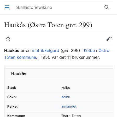
lokalhistoriewiki.no
Åpne hovedmenyen
Søk
Haukås (Østre Toten gnr. 299)
Overvåk
Rediger
Haukås
er en
matrikkelgard
(gnr. 299) i
Kolbu
i
Østre
Toten kommune
. I 1950 var det 11 bruksnummer.
Haukås
Sted:
Kolbu
Sokn:
Kolbu
Fylke:
Innlandet
Kommune:
Østre Toten