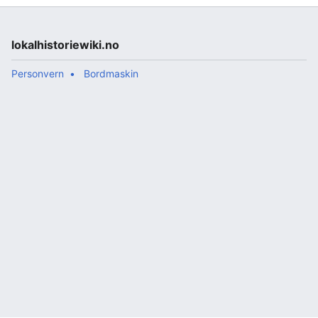
Parkveien til parkeringsplassen på baksiden av
Trøgstad bo- og servicesenter, og er 190 meter
lang. Veien kan muligens ha navn etter eiendommen
lokalhistoriewiki.no
«Heimly» i Parkv…
Personvern
Bordmaskin