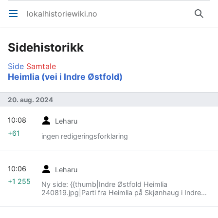
lokalhistoriewiki.no
Åpne hovedmenyen
Søk
Sidehistorikk
Side
Samtale
Heimlia (vei i Indre Østfold)
20. aug. 2024
10:08
Leharu
+61
ingen redigeringsforklaring
10:06
Leharu
+1 255
Ny side: {{thumb|Indre Østfold Heimlia
240819.jpg|Parti fra Heimlia på Skjønhaug i Indre
Østfold kommune.|Leif-Harald Ruud|2024}}
'''Heimlia''' er en blindvei på Skjønhaug i Indre
Østfold kommune. Den går sørøstover fra