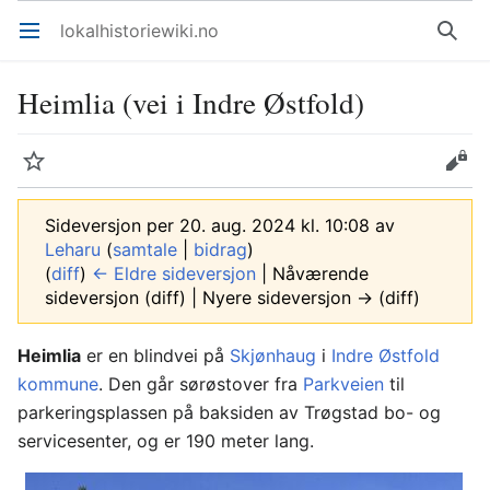
lokalhistoriewiki.no
Åpne hovedmenyen
Søk
Heimlia (vei i Indre Østfold)
Overvåk
Rediger
Sideversjon per 20. aug. 2024 kl. 10:08 av
Leharu
(
samtale
|
bidrag
)
(
diff
)
← Eldre sideversjon
| Nåværende
sideversjon (diff) | Nyere sideversjon → (diff)
Heimlia
er en blindvei på
Skjønhaug
i
Indre Østfold
kommune
. Den går sørøstover fra
Parkveien
til
parkeringsplassen på baksiden av Trøgstad bo- og
servicesenter, og er 190 meter lang.