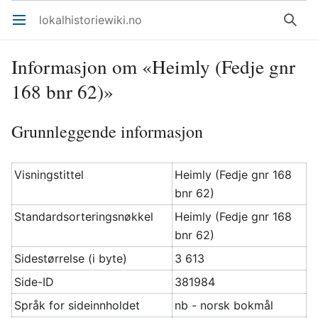
lokalhistoriewiki.no
Åpne hovedmenyen
Søk
Informasjon om «Heimly (Fedje gnr
168 bnr 62)»
Grunnleggende informasjon
Visningstittel
Heimly (Fedje gnr 168
bnr 62)
Standardsorteringsnøkkel
Heimly (Fedje gnr 168
bnr 62)
Sidestørrelse (i byte)
3 613
Side-ID
381984
Språk for sideinnholdet
nb - norsk bokmål