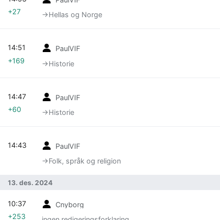
+27
→‎Hellas og Norge
14:51
PaulVIF
+169
→‎Historie
14:47
PaulVIF
+60
→‎Historie
14:43
PaulVIF
→‎Folk, språk og religion
13. des. 2024
10:37
Cnyborg
+253
ingen redigeringsforklaring