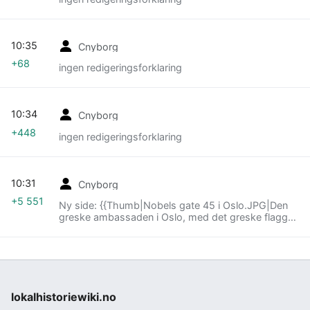
10:35
Cnyborg
+68
ingen redigeringsforklaring
10:34
Cnyborg
+448
ingen redigeringsforklaring
10:31
Cnyborg
+5 551
Ny side: {{Thumb|Nobels gate 45 i Oslo.JPG|Den
greske ambassaden i Oslo, med det greske flagget
og EU-flagget.|Chris Nyborg|2013}} '''Hellas''' er en
republikk på Balkan, som grenser til Albania. Nord-
Makedonia, Bulgaria og Tyrkia, samt til Egeerhavet,
Det joniske hav og Middelhavet. De greske
bystatene i antikken har satt et uutslettelig preg på
Europa og verden, men i 168 f.Kr. ble området
lokalhistoriewiki.no
erobra av romerne, og det var ikke før i 1832 at