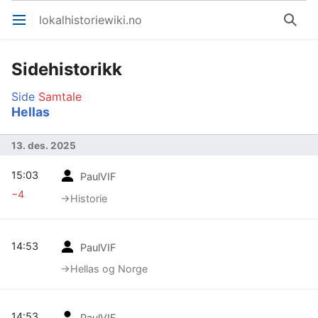
lokalhistoriewiki.no
Åpne hovedmenyen
Søk
Sidehistorikk
Side
Samtale
Hellas
13. des. 2025
15:03
PaulVIF
−4
→‎Historie
14:53
PaulVIF
→‎Hellas og Norge
14:53
PaulVIF