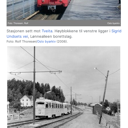
Stasjonen sett mot
Tveita
. Høyblokkene til venstre ligger i
Sigrid
Undsets vei
, Lønnealleen borettslag.
Foto: Rolf Thoresen/
Oslo byarkiv
(2006).