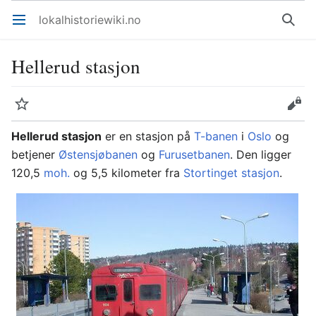
lokalhistoriewiki.no
Åpne hovedmenyen
Søk
Hellerud stasjon
Overvåk
Rediger
Hellerud stasjon
er en stasjon på
T-banen
i
Oslo
og
betjener
Østensjøbanen
og
Furusetbanen
. Den ligger
120,5
moh.
og 5,5 kilometer fra
Stortinget stasjon
.