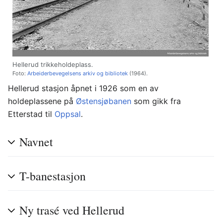
Hellerud trikkeholdeplass.
Foto:
Arbeiderbevegelsens arkiv og bibliotek
(1964).
Hellerud stasjon åpnet i 1926 som en av
holdeplassene på
Østensjøbanen
som gikk fra
Etterstad til
Oppsal
.
Navnet
T-banestasjon
Ny trasé ved Hellerud