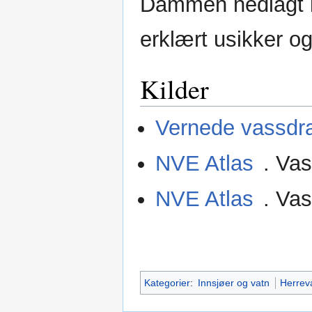
Dammen nedlagt i
erklært usikker og
Kilder
Vernede vassdra
NVE Atlas
. Va
NVE Atlas
. Va
Kategorier
:
Innsjøer og vatn
Herrev