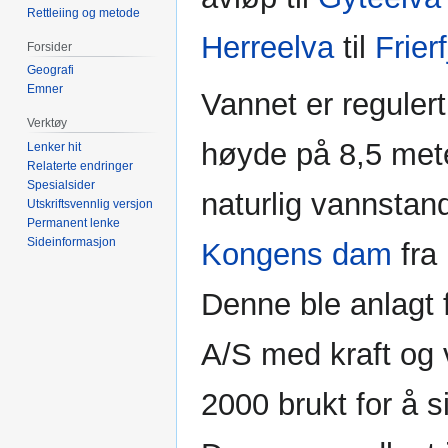
Rettleiing og metode
Herreelva
til
Frier
Forsider
Geografi
Emner
Vannet er reguler
Verktøy
høyde på 8,5 met
Lenker hit
Relaterte endringer
Spesialsider
naturlig vannstan
Utskriftsvennlig versjon
Permanent lenke
Sideinformasjon
Kongens dam
fra
Denne ble anlagt 
A/S med kraft og v
2000 brukt for å 