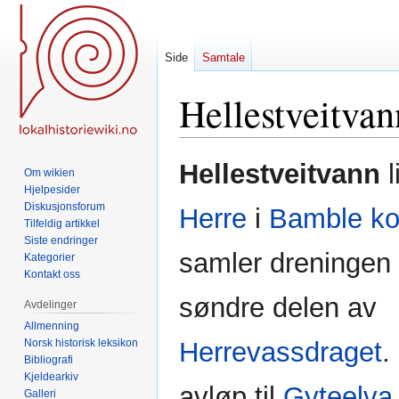
Side
Samtale
Hellestveitvan
Hopp
Hopp
Hellestveitvann
l
Om wikien
til
til
Hjelpesider
navigering
søk
Diskusjonsforum
Herre
i
Bamble k
Tilfeldig artikkel
Siste endringer
samler dreningen 
Kategorier
Kontakt oss
søndre delen av
Avdelinger
Allmenning
Norsk historisk leksikon
Herrevassdraget
.
Bibliografi
Kjeldearkiv
avløp til
Gyteelva
Galleri