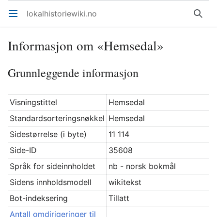
lokalhistoriewiki.no
Åpne hovedmenyen
Søk
Informasjon om «Hemsedal»
Grunnleggende informasjon
Visningstittel
Hemsedal
Standardsorteringsnøkkel
Hemsedal
Sidestørrelse (i byte)
11 114
Side-ID
35608
Språk for sideinnholdet
nb - norsk bokmål
Sidens innholdsmodell
wikitekst
Bot-indeksering
Tillatt
Antall omdirigeringer til