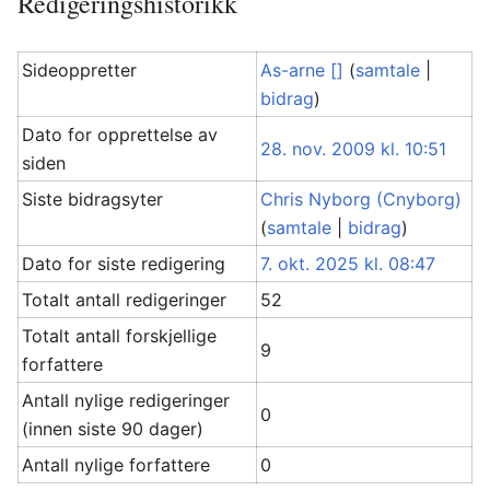
Redigeringshistorikk
Sideoppretter
As-arne []
(
samtale
|
bidrag
)
Dato for opprettelse av
28. nov. 2009 kl. 10:51
siden
Siste bidragsyter
Chris Nyborg (Cnyborg)
(
samtale
|
bidrag
)
Dato for siste redigering
7. okt. 2025 kl. 08:47
Totalt antall redigeringer
52
Totalt antall forskjellige
9
forfattere
Antall nylige redigeringer
0
(innen siste 90 dager)
Antall nylige forfattere
0