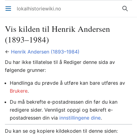
lokalhistoriewiki.no
Åpne hovedmenyen
Søk
Vis kilden til Henrik Andersen
(1893–1984)
←
Henrik Andersen (1893–1984)
Du har ikke tillatelse til å Rediger denne sida av
følgende grunner:
Handlinga du prøvde å utføre kan bare utføres av
Brukere
.
Du må bekrefte e-postadressen din før du kan
redigere sider. Vennligst oppgi og bekreft e-
postadressen din via
innstillingene dine
.
Du kan se og kopiere kildekoden til denne siden: