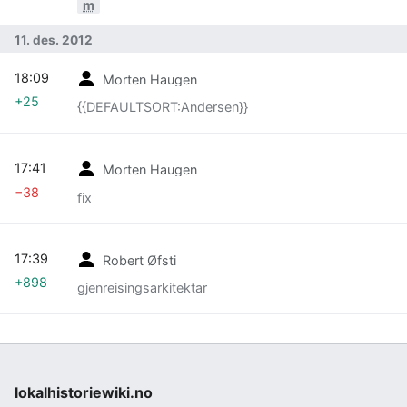
m
11. des. 2012
18:09
Morten Haugen
+25
{{DEFAULTSORT:Andersen}}
17:41
Morten Haugen
−38
fix
17:39
Robert Øfsti
+898
gjenreisingsarkitektar
lokalhistoriewiki.no