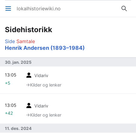
lokalhistoriewiki.no
Åpne hovedmenyen
Søk
Sidehistorikk
Side
Samtale
Henrik Andersen (1893–1984)
30. jan. 2025
13:05
Vidariv
+5
→‎Kilder og lenker
13:05
Vidariv
+42
→‎Kilder og lenker
11. des. 2024