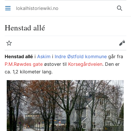
lokalhistoriewiki.no
Åpne hovedmenyen
Søk
Henstad allé
Overvåk
Rediger
Henstad allé
i
Askim
i
Indre Østfold kommune
går fra
P.M.Røwdes gate
østover til
Korsegårdveien
. Den er
ca. 1,2 kilometer lang.