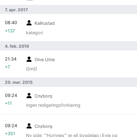
7. apr. 2017
08:40
Kallrustad
+137
kategori
4. feb. 2016
21:34
Olve Utne
+7
{{nn}}
20. mar. 2015
09:24
Cnyborg
+11
ingen redigeringsforklaring
09:24
Cnyborg
+351
Ny side: '''Hornnes''' er eit bygdelag i Evje og