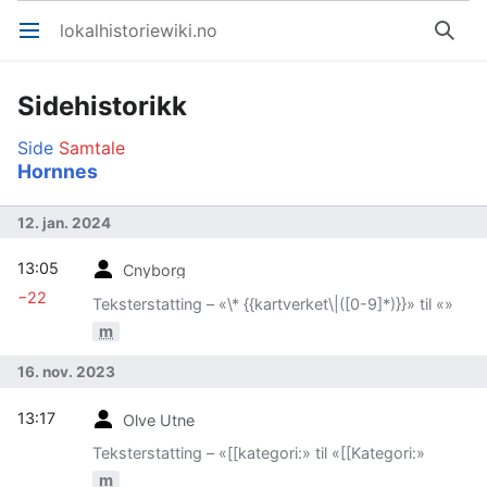
lokalhistoriewiki.no
Åpne hovedmenyen
Søk
Sidehistorikk
Side
Samtale
Hornnes
12. jan. 2024
13:05
Cnyborg
−22
Teksterstatting – «\* {{kartverket\|([0-9]*)}}» til «»
m
16. nov. 2023
13:17
Olve Utne
Teksterstatting – «[[kategori:» til «[[Kategori:»
m