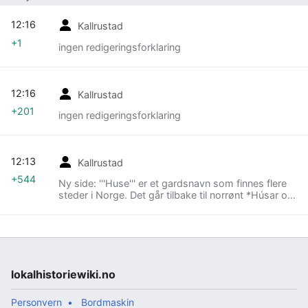
12:16
Kallrustad
+1
ingen redigeringsforklaring
12:16
Kallrustad
+201
ingen redigeringsforklaring
12:13
Kallrustad
+544
Ny side: '''Huse''' er et gardsnavn som finnes flere
steder i Norge. Det går tilbake til norrønt *Húsar og
er flertallsforma til substantivet hus. Huse kan syne
til: == Kilder og litteratur == *
[https://www.dokpro.uio.no/perl/navnegransking/ry
gh_ng/rygh_visetekst.prl?
s=n&Vise=Vise&KRYSS86529%4019688=on&KRYS
S36466%408260=on&KRYSS39614%408997=on&
lokalhistoriewiki.no
KRYSS39712%409021=on&KRYSS39769%409035
=on&KRYSS40793%409265=on&KRYSS37663%40
8537=on&KRYSS66340%4015101=on&KRYSS7240
Personvern
Bordmaskin