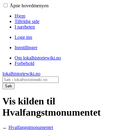
Åpne hovedmenyen
Hjem
Tilfeldig side
I nærheten
Logg inn
Innstillinger
Om lokalhistoriewiki.no
Forbehold
lokalhistoriewiki.no
Søk
Vis kilden til
Hvalfangstmonumentet
←
Hvalfangstmonumentet