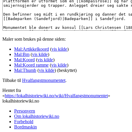
Maler som brukes på denne siden:
Mal:Artikkelkoord
(
vis kilde
)
Mal:Bm
(
vis kilde
)
Mal:Koord
(
vis kilde
)
Mal:Koord ramme
(
vis kilde
)
Mal:Thumb
(
vis kilde
) (beskyttet)
Tilbake til
Hvalfangstmonumentet
.
Hentet fra
«
https://lokalhistoriewiki.no/wiki/Hvalfangstmonumentet
»
lokalhistoriewiki.no
Personvern
Om lokalhistoriewiki.no
Forbehold
Bordmaskin