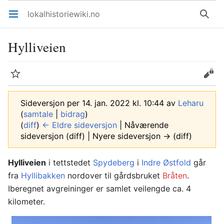
lokalhistoriewiki.no
Åpne hovedmenyen
Søk
Hylliveien
Overvåk
Rediger
Sideversjon per 14. jan. 2022 kl. 10:44 av
Leharu
(
samtale
|
bidrag
)
(
diff
)
← Eldre sideversjon
| Nåværende
sideversjon (diff) | Nyere sideversjon → (diff)
Hylliveien
i tettstedet
Spydeberg
i
Indre Østfold
går
fra
Hyllibakken
nordover til gårdsbruket
Bråten
.
Iberegnet avgreininger er samlet veilengde ca. 4
kilometer.